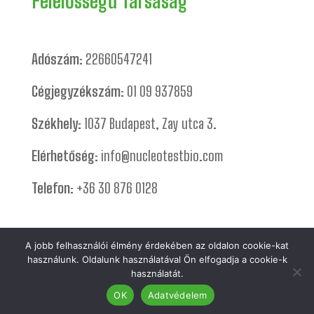
Felelősségű Társaság
Adószám:
22660547241
Cégjegyzékszám:
01 09 937859
Székhely:
1037 Budapest, Zay utca 3.
Elérhetőség:
info@nucleotestbio.com
Telefon:
+36 30 876 0128
A jobb felhasználói élmény érdekében az oldalon cookie-kat
használunk. Oldalunk használatával Ön elfogadja a cookie-k
Minden jog fenntartva © Nucletest Bio Kft. | 2023 •
használatát.
Impresszum
•
Adatvédelem
OK
Adatvédelem